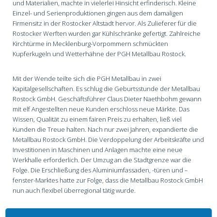
und Materialien, machte in vielerlei Hinsicht erfinderisch. Kleine
Einzel- und Serienproduktionen gingen aus dem damaligen
Firmensitz in der Rostocker Altstadt hervor. Als Zulieferer für die
Rostocker Werften wurden gar Kühlschränke gefertigt. Zahlreiche
Kirchtürme in Mecklenburg-Vorpommern schmückten
Kupferkugeln und Wetterhähne der PGH Metallbau Rostock.
Mit der Wende teilte sich die PGH Metallbau in zwei
Kapitalgesellschaften. Es schlug die Geburtsstunde der Metallbau
Rostock GmbH. Geschäftsführer Claus Dieter Naethbohm gewann
mit elf Angestellten neue Kunden erschloss neue Märkte. Das
Wissen, Qualität zu einem fairen Preis zu erhalten, ließ viel
Kunden die Treue halten. Nach nur zwei Jahren, expandierte die
Metallbau Rostock GmbH. Die Verdoppelung der Arbeitskräfte und
Investitionen in Maschinen und Anlagen machte eine neue
Werkhalle erforderlich. Der Umzug an die Stadtgrenze war die
Folge. Die Erschließung des Aluminiumfassaden, -türen und –
fenster-Marktes hatte zur Folge, dass die Metallbau Rostock GmbH
nun auch flexibel überregional tätig wurde.
Umsatz und Personalbestand wuchsen weiter kontinuierlich,