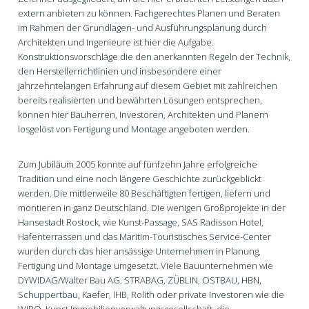
extern anbieten zu können. Fachgerechtes Planen und Beraten
im Rahmen der Grundlagen- und Ausführungsplanung durch
Architekten und Ingenieure ist hier die Aufgabe.
Konstruktionsvorschläge die den anerkannten Regeln der Technik,
den Herstellerrichtlinien und insbesondere einer
jahrzehntelangen Erfahrung auf diesem Gebiet mit zahlreichen
bereits realisierten und bewährten Lösungen entsprechen,
können hier Bauherren, Investoren, Architekten und Planern
losgelöst von Fertigung und Montage angeboten werden.
Zum Jubiläum 2005 konnte auf fünfzehn Jahre erfolgreiche
Tradition und eine noch längere Geschichte zurückgeblickt
werden. Die mittlerweile 80 Beschäftigten fertigen, liefern und
montieren in ganz Deutschland. Die wenigen Großprojekte in der
Hansestadt Rostock, wie Kunst-Passage, SAS Radisson Hotel,
Hafenterrassen und das Maritim-Touristisches Service-Center
wurden durch das hier ansässige Unternehmen in Planung,
Fertigung und Montage umgesetzt. Viele Bauunternehmen wie
DYWIDAG/Walter Bau AG, STRABAG, ZÜBLIN, OSTBAU, HBN,
Schuppertbau, Kaefer, IHB, Rolith oder private Investoren wie die
WIRO, Kunst Immobilienverwaltungsgesellschaft, die